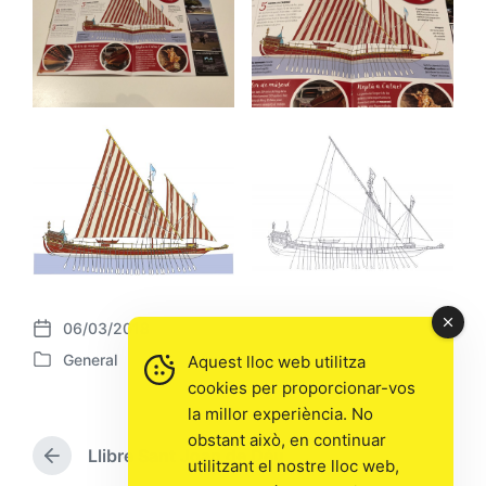
06/03/2018
P
General
Aquest lloc web utilitza
o
P
s
cookies per proporcionar-vos
o
t
la millor experiència. No
s
d
t
obstant això, en continuar
a
Llibre Sant Joan de Déu
e
P
utilitzant el nostre lloc web,
t
d