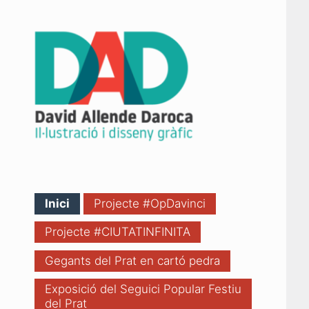
IL·LUSTRADOR
Inici
Projecte #OpDavinci
Projecte #CIUTATINFINITA
Gegants del Prat en cartó pedra
Exposició del Seguici Popular Festiu
del Prat