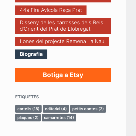
44a Fira Avícola Raça Prat
Disseny de les carrosses dels Reis
d’Orient del Prat de Llobregat
Lones del projecte Remena La Nau
Biografia
Botiga a Etsy
ETIQUETES
cartells
(18)
editorial
(4)
petits contes
(2)
plaques
(2)
samarretes
(14)