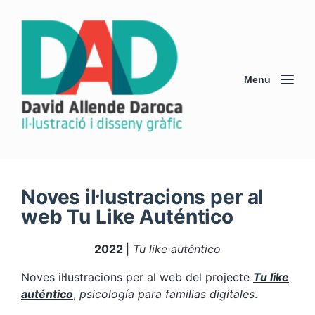
Menu
Noves il·lustracions per al
web Tu Like Auténtico
2022
|
Tu like auténtico
Noves il·lustracions per al web del projecte
Tu like
auténtico
,
psicología para familias digitales
.